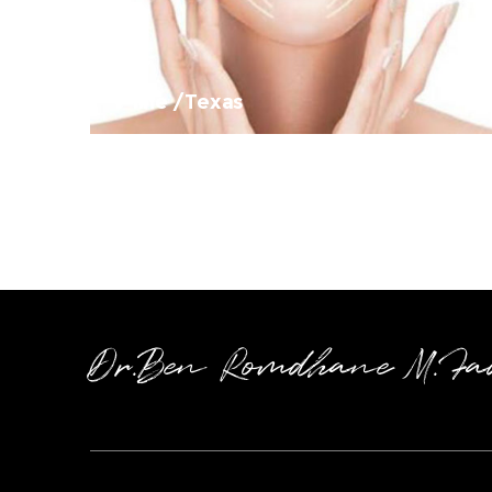
V-line /Texas
Dr.Ben Romdhane M.Fa