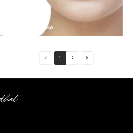
Hyaluronidase
PRÉC
1
2
SUIVANT
dhel