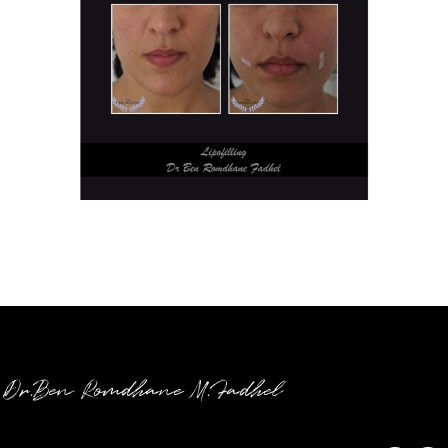
Dr.Ben Romdhane M.Fadhel