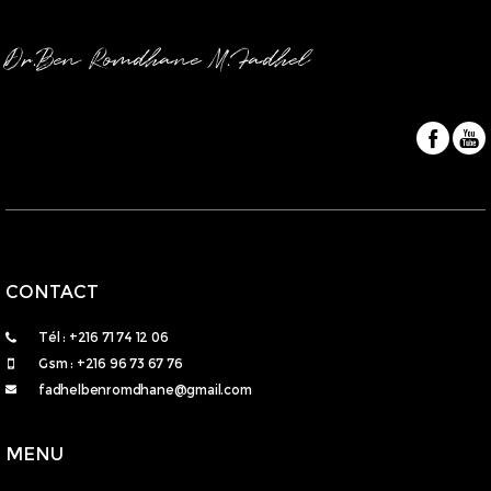
Dr.Ben Romdhane M.Fadhel
CONTACT
Tél : +216 71 74 12 06
Gsm : +216 96 73 67 76
fadhelbenromdhane@gmail.com
MENU